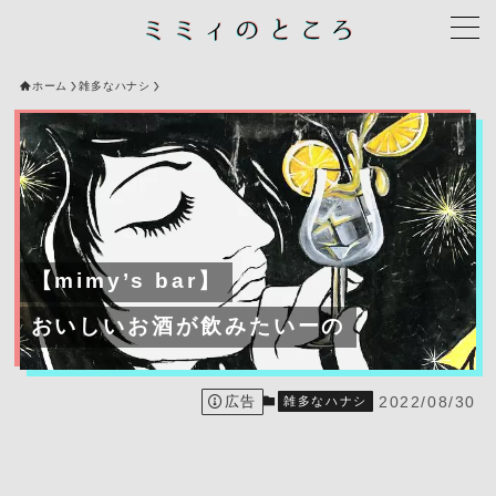
ホーム
雑多なハナシ
【mimy’s bar】
おいしいお酒が飲みたいーの
広告
2022/08/30
雑多なハナシ