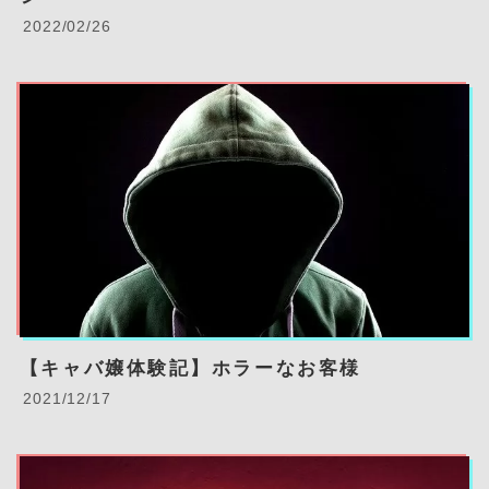
2022/02/26
【キャバ嬢体験記】ホラーなお客様
2021/12/17