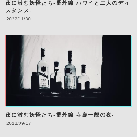
夜に潜む妖怪たち
-番外編 ハワイと二人のディ
スタンス-
2022/11/30
夜に潜む妖怪たち
-番外編 寺島一郎の夜-
2022/09/17