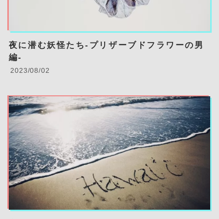
夜に潜む妖怪たち
‐プリザーブドフラワーの男
編‐
2023/08/02