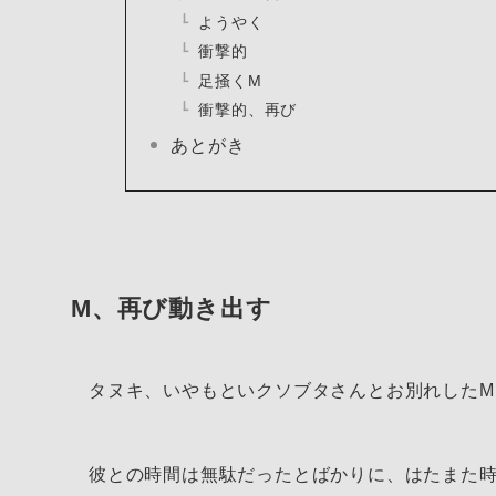
ようやく
衝撃的
足掻くM
衝撃的、再び
あとがき
M、再び動き出す
タヌキ、いやもといクソブタさんとお別れしたM
彼との時間は無駄だったとばかりに、
はたまた