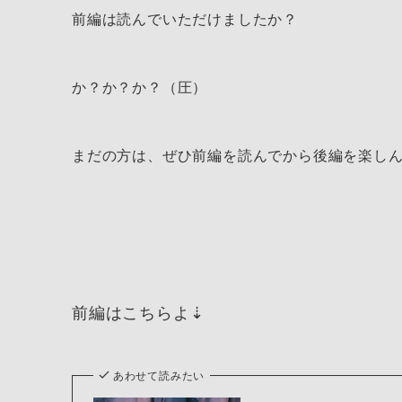
前編は読んでいただけましたか？
か？か？か？（圧）
まだの方は、ぜひ前編を読んでから後編を楽し
前編はこちらよ⇣
あわせて読みたい