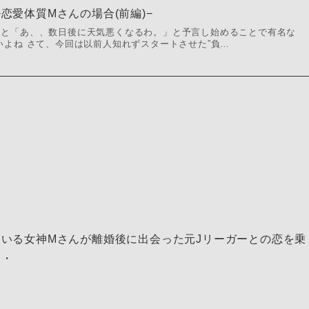
−恋愛体質Mさんの場合(前編)−
ると「あ、、数日後に天気悪くなるわ。」と予言し始めることで有名な
いよね さて、今回は以前人知れずスタートさせた”負…
いる女神Mさんが離婚後に出会った元Jリーガーとの恋を乗
・・