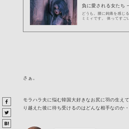
負に愛される女たち
どうも。腰に鈍痛を感じ
ミミィです。 体ってすご
さぁ。
モラハラ夫に悩む韓国大好きなお尻に羽の生えて
り越えた後に待ち受けるのはどんな相手なのか