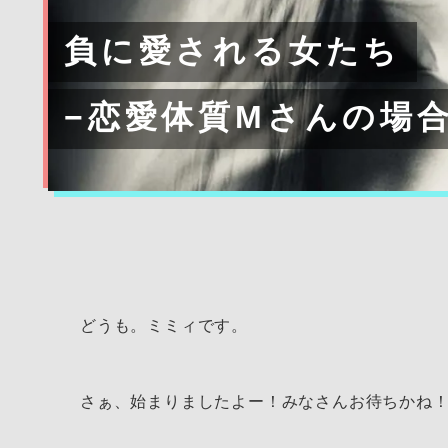
負に愛される女たち
−恋愛体質Mさんの場合
どうも。ミミィです。
さぁ、始まりましたよー！みなさんお待ちかね