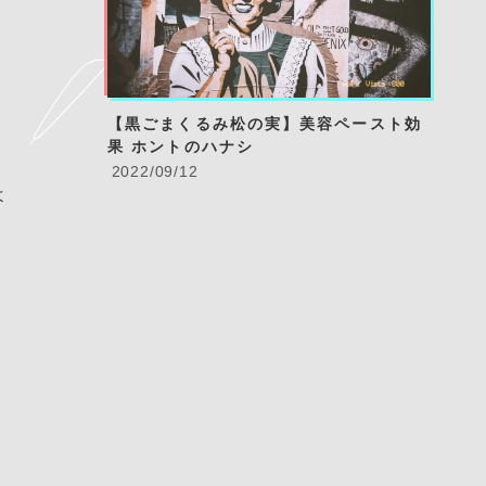
【黒ごまくるみ松の実】
美容ペースト効
夜に潜む妖怪
果 ホントのハナシ
編-
2022/09/12
2022/06/08
よ
と