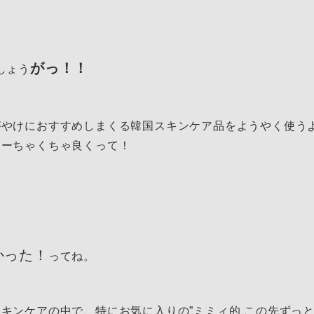
がっ！！
しょう
写欲に溺れる
【RICOH GR3】作例アリ
2023/01/19
がやけにおすすめしまくる韓国スキンケア品をようやく使う
めーちゃくちゃ良くって！
かった！
ってね。
キンケアの中で、特にお気に入りの”ミミィ的 この先ずっ