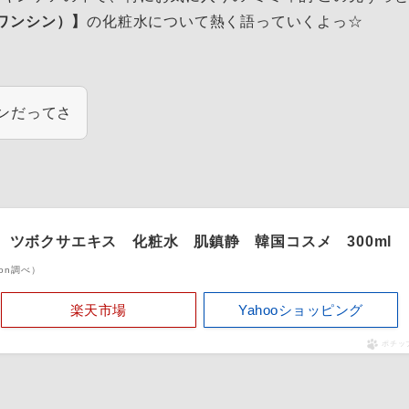
G（ワンシン）】
の化粧水について熱く語っていくよっ☆
シンだってさ
グ） ツボクサエキス 化粧水 肌鎮静 韓国コスメ 300ml
azon調べ）
楽天市場
Yahooショッピング
ポチッ