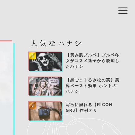
【黄み肌ブルベ】
ブルベ冬
女がコスメ迷子から脱却し
たハナシ
【黒ごまくるみ松の実】
美
容ペースト効果 ホントの
ハナシ
写欲に溺れる
【RICOH
GR3】作例アリ