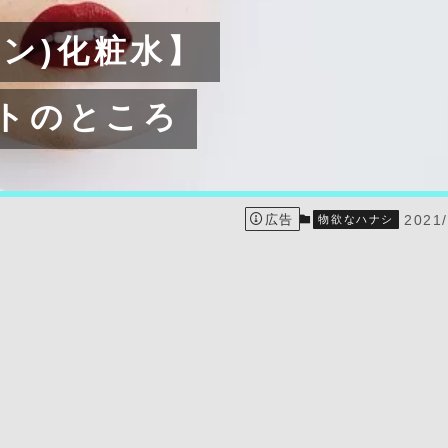
シン)化粧水】
トのところ
広告
2021/
物欲なハナシ
物欲なハナシ