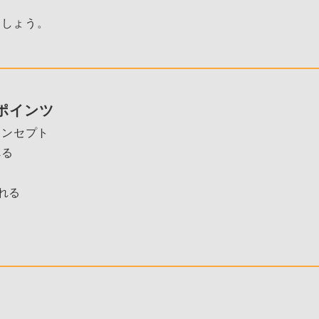
ましょう。
キポインツ
コンセプト
べる
れる